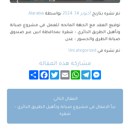
تم نشره بتاريخ
أكتوبر 14, 2024
بواسطة
Alarabia
توقيع العقد مع الجهة المانحه للعمل في مشروع صيانة
وتأهيل الطريق الدائري – شقرة بمحافظة ابين عبر صندوق
صيانة الطرق والجسور – عدن.
تم نشره في
Uncategorized
مشاركة هذه المقالة
Messenger
Telegram
WhatsApp
Email
Twitter
Facebook
انشر
المقال التالي:
بدأ الاعمال في مشروع صيانة وتأهيل الطريق الدائري –
شقرة